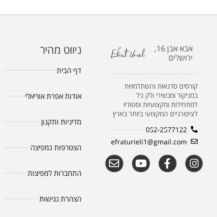
ניווט מהיר
אבא אבן 16,
ירושלים
דף הבית
קורסים סדנאות והשתלמויות
במניקור ומכשירי ולק ג׳ל
אודות אפרת אוריאלי
למתחילות ומקצועיות וסטודיו
לציפורניים המקצועי ביותר בארץ
מדיניות ותקנון
052-2577122
efraturieli1@gmail.com
הצטרפות כמפיצה
התחברות למפיצות
הצהרת נגישות