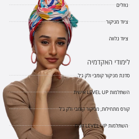
נוזלים
ציוד מניקור
ציוד נלווה
לימודי האקדמיה
סדנת מניקור קומבי ולק ג׳ל.
השתלמות LEVEL UP אישית
קורס מתחילות, מניקור קומבי ולק ג'ל
השתלמות LEVEL UP זוגית