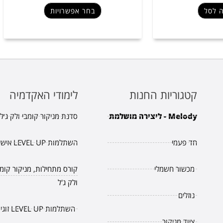
 לסל
בחר אפשרויות
קטגוריות החנות
לימודי האקדמיה
Melody - ליצירה מושלמת
סדנת מניקור קומבי ולק ג׳ל.
חד פעמי
השתלמות LEVEL UP אישית
מכשור חשמלי
קורס מתחילות, מניקור קומב
ולק ג'ל
נוזלים
השתלמות LEVEL UP זוגית
ציוד מניקור