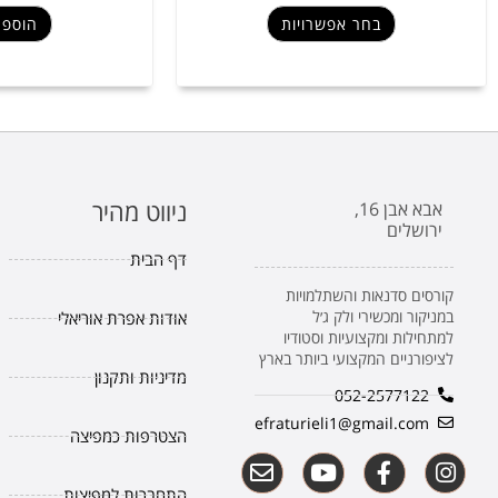
בחר אפשרויות
הוספה
ניווט מהיר
אבא אבן 16,
ירושלים
דף הבית
קורסים סדנאות והשתלמויות
במניקור ומכשירי ולק ג׳ל
אודות אפרת אוריאלי
למתחילות ומקצועיות וסטודיו
לציפורניים המקצועי ביותר בארץ
מדיניות ותקנון
052-2577122
efraturieli1@gmail.com
הצטרפות כמפיצה
התחברות למפיצות