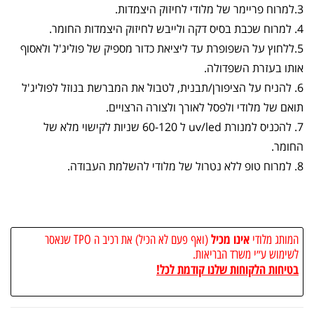
3.למרוח פריימר של מלודי לחיזוק היצמדות.
4. למרוח שכבת בסיס דקה ולייבש לחיזוק היצמדות החומר.
5.ללחוץ על השפופרת עד ליציאת כדור מספיק של פוליג'ל ולאסוף
אותו בעזרת השפדולה.
6. להניח על הציפורן/תבנית, לטבול את המברשת בנוזל לפוליג'ל
תואם של מלודי ולפסל לאורך ולצורה הרצויים.
7. להכניס למנורת uv/led ל 60-120 שניות לקישוי מלא של
החומר.
8. למרוח טופ ללא נטרול של מלודי להשלמת העבודה.
אינו מכיל
המותג מלודי
(ואף פעם לא הכיל) את רכיב ה TPO שנאסר
לשימוש ע״י משרד הבריאות.
בטיחות הלקוחות שלנו קודמת לכל!