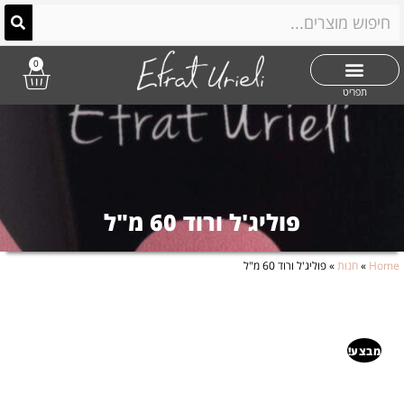
0
תפריט
פוליג'ל ורוד 60 מ"ל
Home
»
חנות
»
פוליג'ל ורוד 60 מ"ל
מבצע!