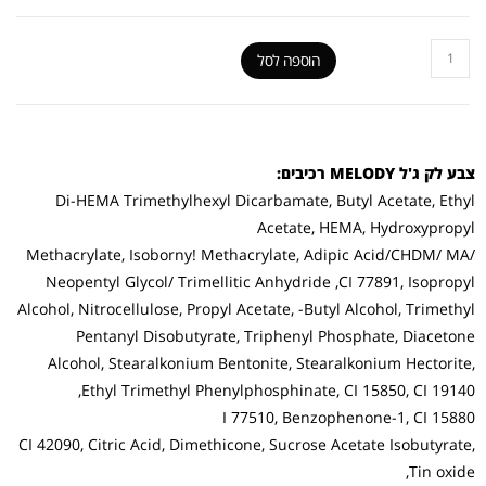
הוספה לסל
צבע לק ג'ל MELODY רכיבים:
Di-HEMA Trimethylhexyl Dicarbamate, Butyl Acetate, Ethyl
Acetate, HEMA, Hydroxypropyl
Methacrylate, Isoborny! Methacrylate, Adipic Acid/CHDM/ MA/
Neopentyl Glycol/ Trimellitic Anhydride ,CI 77891, Isopropyl
Alcohol, Nitrocellulose, Propyl Acetate, -Butyl Alcohol, Trimethyl
Pentanyl Disobutyrate, Triphenyl Phosphate, Diacetone
Alcohol, Stearalkonium Bentonite, Stearalkonium Hectorite,
Ethyl Trimethyl Phenylphosphinate, CI 15850, CI 19140,
I 77510, Benzophenone-1, CI 15880
CI 42090, Citric Acid, Dimethicone, Sucrose Acetate Isobutyrate,
Tin oxide,