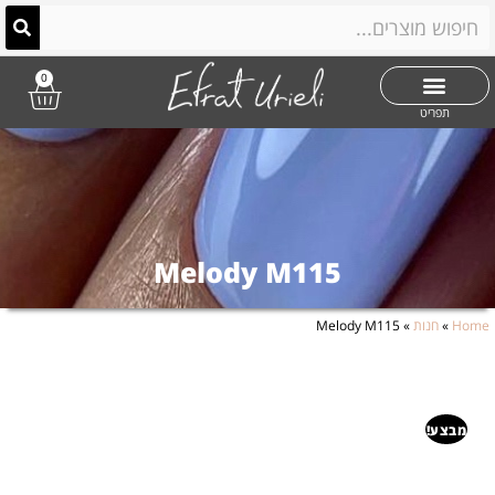
0
תפריט
Melody M115
Home
»
חנות
»
Melody M115
מבצע!