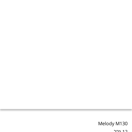
Melody M130
12 מ"ל.