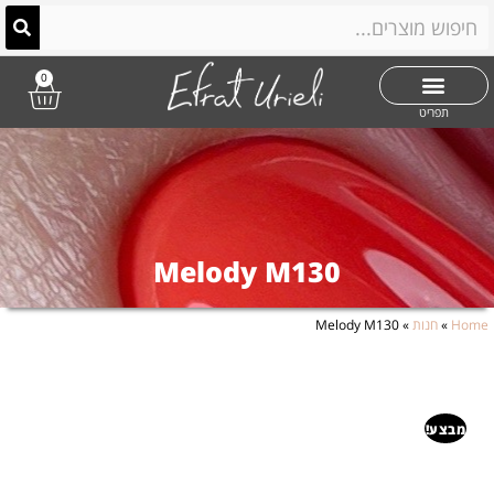
0
תפריט
Melody M130
Home
»
חנות
»
Melody M130
מבצע!