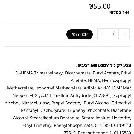
₪
55.00
144 במלאי
+
-
הוספה לסל
צבע לק ג'ל MELODY רכיבים:
Di-HEMA Trimethylhexyl Dicarbamate, Butyl Acetate, Ethyl
Acetate, HEMA, Hydroxypropyl
Methacrylate, Isoborny! Methacrylate, Adipic Acid/CHDM/ MA/
Neopentyl Glycol/ Trimellitic Anhydride ,CI 77891, Isopropyl
Alcohol, Nitrocellulose, Propyl Acetate, -Butyl Alcohol, Trimethyl
Pentanyl Disobutyrate, Triphenyl Phosphate, Diacetone
Alcohol, Stearalkonium Bentonite, Stearalkonium Hectorite,
Ethyl Trimethyl Phenylphosphinate, CI 15850, CI 19140,
I 77510, Benzophenone-1, CI 15880