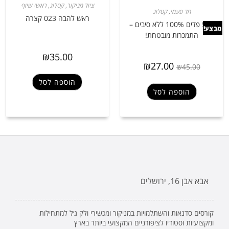
ציוד מניקור
,
קטלוג
,
ראשי שיוף
חד פעמי
,
קטלוג
ראש להבה 023 קצרה
500 פדים 100% ללא סיבים –
מבצע!
התמכרות מובטחת!
₪
35.00
₪
27.00
₪
45.00
הוספה לסל
הוספה לסל
אבא אבן 16, ירושלים
קורסים סדנאות והשתלמויות במניקור ומכשירי ולק ג׳ל למתחילות
ומקצועיות וסטודיו לציפורניים המקצועי ביותר בארץ