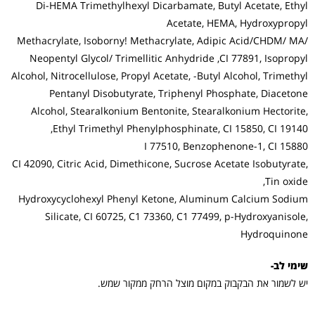
Di-HEMA Trimethylhexyl Dicarbamate, Butyl Acetate, Ethyl
Acetate, HEMA, Hydroxypropyl
Methacrylate, Isoborny! Methacrylate, Adipic Acid/CHDM/ MA/
Neopentyl Glycol/ Trimellitic Anhydride ,CI 77891, Isopropyl
Alcohol, Nitrocellulose, Propyl Acetate, -Butyl Alcohol, Trimethyl
Pentanyl Disobutyrate, Triphenyl Phosphate, Diacetone
Alcohol, Stearalkonium Bentonite, Stearalkonium Hectorite,
Ethyl Trimethyl Phenylphosphinate, CI 15850, CI 19140,
I 77510, Benzophenone-1, CI 15880
CI 42090, Citric Acid, Dimethicone, Sucrose Acetate Isobutyrate,
Tin oxide,
Hydroxycyclohexyl Phenyl Ketone, Aluminum Calcium Sodium
Silicate, CI 60725, C1 73360, C1 77499, p-Hydroxyanisole,
Hydroquinone
שימי לב-
יש לשמור את הבקבוק במקום מוצל הרחק ממקור שמש.