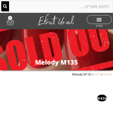
0
תפריט
Melody M135
Home
»
חנות
»
Melody M135
מבצע!