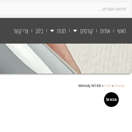
ראשי
אודות
קורסים
חנות
בלוג
צרי קשר
Home
»
חנות
»
Melody M168
מבצע!