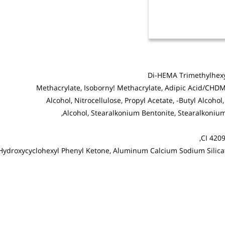
Di-HEMA Trimethylhexyl
Methacrylate, Isoborny! Methacrylate, Adipic Acid/CHDM/
Alcohol, Nitrocellulose, Propyl Acetate, -Butyl Alcoh
Alcohol, Stearalkonium Bentonite, Stearalkonium
CI 4209
Hydroxycyclohexyl Phenyl Ketone, Aluminum Calcium Sodium Silicat