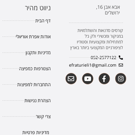
ניווט מהיר
אבא אבן 16,
ירושלים
דף הבית
קורסים סדנאות והשתלמויות
במניקור ומכשירי ולק ג׳ל
אודות אפרת אוריאלי
למתחילות ומקצועיות וסטודיו
לציפורניים המקצועי ביותר בארץ
מדיניות ותקנון
052-2577122
efraturieli1@gmail.com
הצטרפות כמפיצה
התחברות למפיצות
הצהרת נגישות
צרי קשר
מדיניות פרטיות