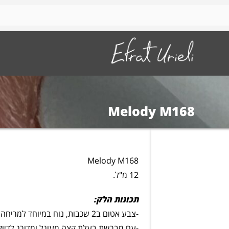
Melody M168
Melody M168
12 מ"ל.
תכונות הלק:
-צבע אטום ב2 שכבות, נוח במיוחד למריחה.
-עם מברשת בעלת קצה מעוגל ומדורג לדיוק