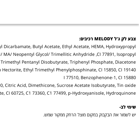
צבע לק ג'ל MELODY רכיבים:
 Dicarbamate, Butyl Acetate, Ethyl Acetate, HEMA, Hydroxypropyl
 MA/ Neopentyl Glycol/ Trimellitic Anhydride ,CI 77891, Isopropyl
ol, Trimethyl Pentanyl Disobutyrate, Triphenyl Phosphate, Diacetone
 Hectorite, Ethyl Trimethyl Phenylphosphinate, CI 15850, CI 19140,
I 77510, Benzophenone-1, CI 15880
0, Citric Acid, Dimethicone, Sucrose Acetate Isobutyrate, Tin oxide,
e, CI 60725, C1 73360, C1 77499, p-Hydroxyanisole, Hydroquinone
שימי לב-
יש לשמור את הבקבוק במקום מוצל הרחק ממקור שמש.